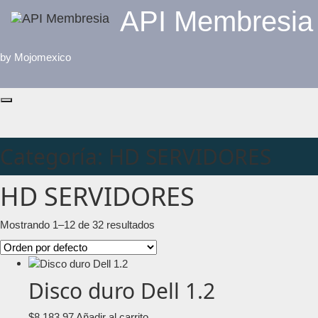
Saltar
API Membresia
al
contenido
by Mojomexico
Categoría:
HD SERVIDORES
HD SERVIDORES
Mostrando 1–12 de 32 resultados
Disco duro Dell 1.2
$
8,183.97
Añadir al carrito